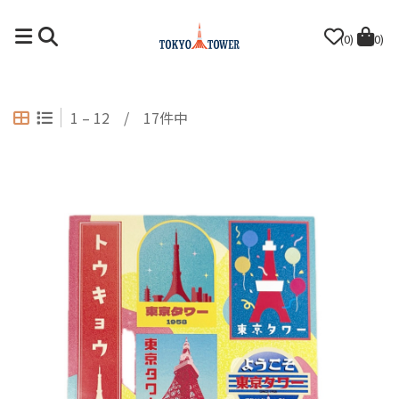
(0)
(0)
1 – 12 / 17件中
Grid View
List View